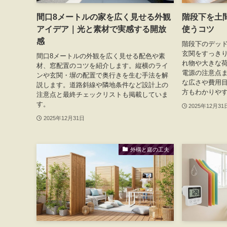
間口8メートルの家を広く見せる外観
階段下を土
アイデア｜光と素材で実感する開放
使うコツ
感
階段下のデッ
玄関をすっき
間口8メートルの外観を広く見せる配色や素
れ物や大きな
材、窓配置のコツを紹介します。縦横のライ
電源の注意点
ンや玄関・塀の配置で奥行きを生む手法を解
な広さや費用
説します。道路斜線や隣地条件など設計上の
方もわかりや
注意点と最終チェックリストも掲載していま
す。
2025年12月31
2025年12月31日
外構と庭の工夫