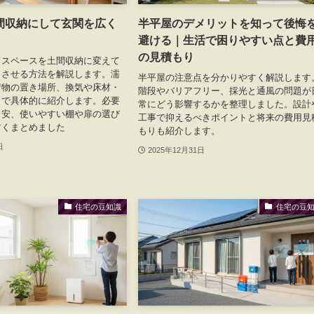
間収納にして玄関を広く
半平屋のデメリットを知って後悔
避ける｜生活で困りやすい点と費
の見積もり
ドスペースを土間収納に変えて
りさせる方法を解説します。濡
半平屋の注意点を分かりやすく解説します
荷物の置き場所、換気や床材・
階段やバリアフリー、採光と通風の問題が
まで具体的に紹介します。必要
常にどう影響するかを整理しました。設計
目安、使いやすい棚や扉の選び
工事で抑えるべきポイントと将来の費用見
すくまとめました
もりも紹介します。
日
2025年12月31日
住宅の豆知識
住宅の豆