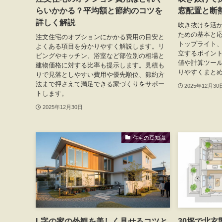
らいかかる？平均額と節約のコツを
窓配置と断
詳しく解説
吹き抜けを活
ための基本と
注文住宅のオプションにかかる費用の目安と
トップライト
よくある項目を分かりやすく解説します。リ
立するポイン
ビングやキッチン、浴室など部位別の相場と
値や計算ツー
建物価格に対する比率も提示します。見積も
りやすくまと
りで見落としやすい費用や優先順位、節約方
法まで押さえて満足できる家づくりをサポー
2025年12月30
トします。
2025年12月30日
住宅の豆知識
L字の家の外観を美しく見せるコツと
30坪で北