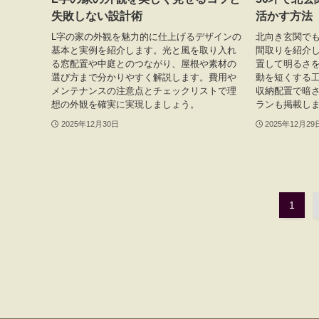
失敗しない設計術
活かす方法
L字の家の外観を魅力的に仕上げるデザインの
北向き玄関で
基本と実例を紹介します。光と風を取り入れ
間取りを紹介し
る窓配置や中庭とのつながり、屋根や素材の
置して明るさ
選び方まで分かりやすく解説します。費用や
動を短くする
メンテナンスの注意点とチェックリストで理
収納配置で暗
想の外観を確実に実現しましょう。
ランも掲載し
2025年12月30日
2025年12月29
1