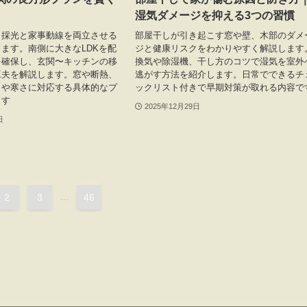
湿気ダメージを抑える3つの習慣
も採光と家事動線を両立させる
部屋干しが引き起こす窓や壁、木部のダメ
ます。南側に大きなLDKを配
ジと健康リスクをわかりやすく解説します
を確保し、玄関〜キッチンの移
換気や除湿機、干し方のコツで湿気を室外
工夫を解説します。窓や断熱、
逃がす方法を紹介します。日常でできるチ
さや寒さに対応する具体的なプ
ックリスト付きで早期対策が取れる内容で
ます
2025年12月29日
日
2
3
...
46