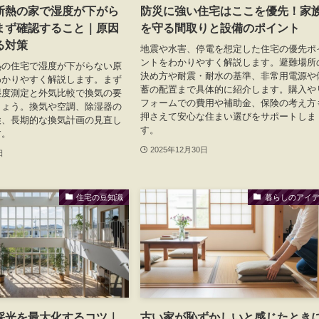
断熱の家で湿度が下がら
防災に強い住宅はここを優先！家
まず確認すること｜原因
を守る間取りと設備のポイント
る対策
地震や水害、停電を想定した住宅の優先ポ
ントをわかりやすく解説します。避難場所
熱の住宅で湿度が下がらない原
決め方や耐震・耐水の基準、非常用電源や
わかりやすく解説します。まず
蓄の配置まで具体的に紹介します。購入や
湿度測定と外気比較で換気の要
フォームでの費用や補助金、保険の考え方
しょう。換気や空調、除湿器の
押さえて安心な住まい選びをサポートしま
検、長期的な換気計画の見直し
す。
す。
2025年12月30日
日
住宅の豆知識
暮らしのアイ
採光を最大化するコツ｜
古い家が恥ずかしいと感じたとき