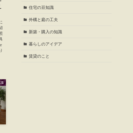
え
住宅の豆知識
外構と庭の工夫
に
紹
新築・購入の知識
照
具
暮らしのアイデア
ォ
り
賃貸のこと
知識
｜