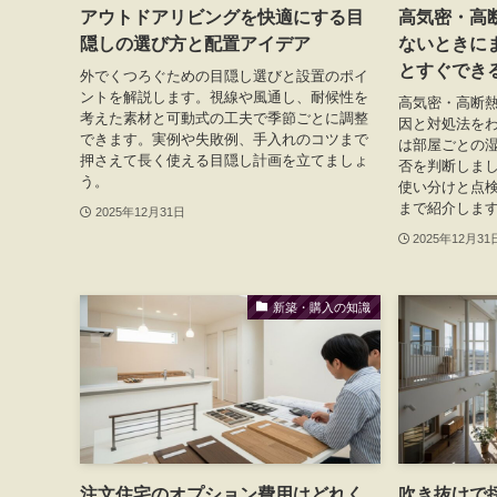
アウトドアリビングを快適にする目
高気密・高
隠しの選び方と配置アイデア
ないときに
とすぐでき
外でくつろぐための目隠し選びと設置のポイ
ントを解説します。視線や風通し、耐候性を
高気密・高断
考えた素材と可動式の工夫で季節ごとに調整
因と対処法を
できます。実例や失敗例、手入れのコツまで
は部屋ごとの
押さえて長く使える目隠し計画を立てましょ
否を判断しま
う。
使い分けと点
まで紹介しま
2025年12月31日
2025年12月31
新築・購入の知識
注文住宅のオプション費用はどれく
吹き抜けで