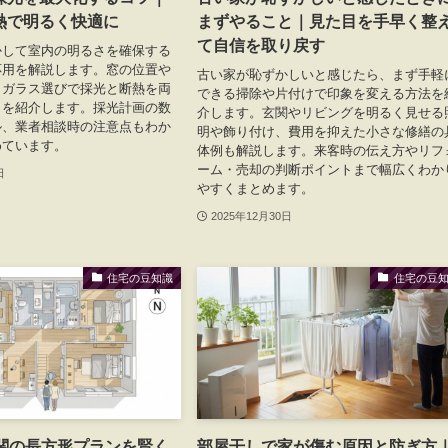
熱で明るく快適に
まずやること｜見た目を手早く整
て自信を取り戻す
かして室内の明るさを確保する
応用を解説します。窓の位置や
古い家が恥ずかしいと感じたら、まず手軽
、ガラス選びで採光と断熱を両
できる掃除や片付けで印象を変える方法を
トを紹介します。採光計画の数
介します。玄関やリビングを明るく見せる
ル、業者相談時の注意点もわか
明や飾り付け、費用を抑えた小さな修繕の
めています。
体例も解説します。来客時の伝え方やリフ
ーム・売却の判断ポイントまで幅広くわか
日
やすくまとめます。
2025年12月30日
住宅の豆知識
住宅の豆
玄関の長方形プランを賢く
部屋干しで家が傷む原因と防ぎ方