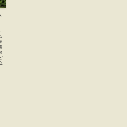
い
に
る
ま
害
険
ど
立