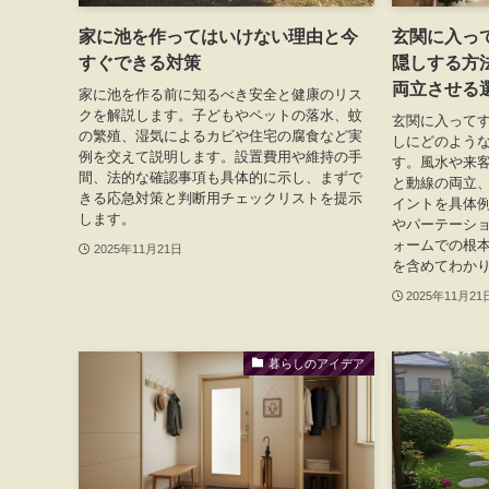
家に池を作ってはいけない理由と今
玄関に入っ
すぐできる対策
隠しする方
両立させる
家に池を作る前に知るべき安全と健康のリス
クを解説します。子どもやペットの落水、蚊
玄関に入って
の繁殖、湿気によるカビや住宅の腐食など実
しにどのよう
例を交えて説明します。設置費用や維持の手
す。風水や来
間、法的な確認事項も具体的に示し、まずで
と動線の両立
きる応急対策と判断用チェックリストを提示
イントを具体
します。
やパーテーシ
ォームでの根
2025年11月21日
を含めてわか
2025年11月21
暮らしのアイデア