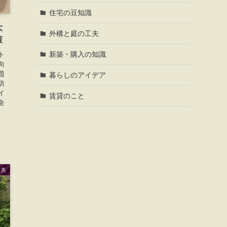
住宅の豆知識
大
外構と庭の工夫
策
新築・購入の知識
ト
向
題
暮らしのアイデア
防
イ
賃貸のこと
全
工夫