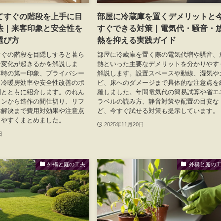
てすぐの階段を上手に目
部屋に冷蔵庫を置くデメリットと
法｜来客印象と安全性を
すぐできる対策｜電気代・騒音・
選び方
熱を抑える実践ガイド
すぐの階段を目隠しすると暮ら
部屋に冷蔵庫を置く際の電気代増や騒音、
な変化が起きるかを解説しま
熱といった主要なデメリットを分かりやす
客時の第一印象、プライバシー
解説します。設置スペースや動線、湿気や
、冷暖房効率や安全性改善のポ
ビ、床へのダメージまで具体的な注意点を
例とともに紹介します。のれん
羅しました。年間電気代の簡易試算や省エ
ョンから造作の間仕切り、リフ
ラベルの読み方、静音対策や配置の目安な
本解決まで費用対効果や注意点
ど、今すぐ試せる対策も提示しています。
りやすくまとめました。
2025年11月20日
日
外構と庭の工夫
外構と庭の