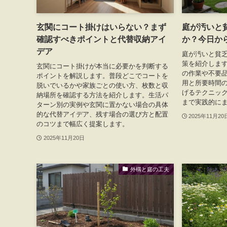
玄関にコート掛けはいらない？まず
庭が汚いと
確認すべきポイントと代替収納アイ
か？今日か
デア
庭が汚いと貧
策を紹介します
玄関にコート掛けが本当に必要かを判断する
の作業や不要
ポイントを解説します。普段どこでコートを
用と所要時間
脱いでいるかや家族ごとの使い方、枚数と収
げるテクニッ
納場所を確認する方法を紹介します。生活パ
まで実践的に
ターン別の実例や玄関に置かない場合の具体
的な代替アイデア、残す場合の選び方と配置
2025年11月20
のコツまで幅広く提案します。
2025年11月20日
外構と庭の工夫