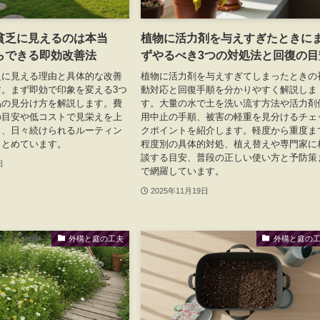
貧乏に見えるのは本当
植物に活力剤を与えすぎたときに
らできる即効改善法
ずやるべき3つの対処法と回復の目
乏に見える理由と具体的な改善
植物に活力剤を与えすぎてしまったときの
。まず即効で印象を変える3つ
動対応と回復手順を分かりやすく解説しま
品の見分け方を解説します。費
す。大量の水で土を洗い流す方法や活力剤
の目安や低コストで見栄えを上
用中止の手順、被害の軽重を見分けるチェ
ク、日々続けられるルーティン
クポイントを紹介します。軽度から重度ま
まとめています。
程度別の具体的対処、植え替えや専門家に
談する目安、普段の正しい使い方と予防策
日
で網羅しています。
2025年11月19日
外構と庭の工夫
外構と庭の