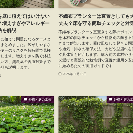
を庭に植えてはいけない
不織布プランターは直置きしても
？増えすぎやアレルギー
丈夫？床を守る簡単チェックと対
法を解説
不織布プランターを直置きする際のポイン
を床材の排水チェックから植物別の向き不
庭に植えて問題になるケースと
きまで解説します。受け皿なしで起きる問
をまとめました。広がりやすさ
や通気・排水の確保方法、カビや型崩れを
ルギーのリスクを短時間で見極
ぐ具体策も紹介します。購入前の素材やサ
介します。増えすぎを防ぐ鉢植
ズ選びと実践的な栽培例で直置き運用を安
使い方、無農薬の害虫対策まで
に始めるための実用ガイドです
手順も説明します。
2025年11月18日
日
外構と庭の工夫
外構と庭の