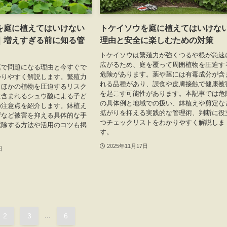
を庭に植えてはいけない
トケイソウを庭に植えてはいけな
｜増えすぎる前に知る管
理由と安全に楽しむための対策
トケイソウは繁殖力が強くつるや根が急速
広がるため、庭を覆って周囲植物を圧迫す
庭で問題になる理由と今すぐで
危険があります。葉や茎には有毒成分が含
かりやすく解説します。繁殖力
れる品種があり、誤食や皮膚接触で健康被
くほかの植物を圧迫するリスク
を起こす可能性があります。本記事では危
に含まれるシュウ酸による子ど
の具体例と地域での扱い、鉢植えや剪定な
の注意点を紹介します。鉢植え
拡がりを抑える実践的な管理術、判断に役
げなど被害を抑える具体的な手
つチェックリストをわかりやすく解説しま
駆除する方法や活用のコツも掲
す。
。
2025年11月17日
日
2
3
...
6