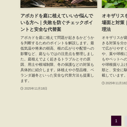
アボカドを庭に植えていいか悩んで
オキザリス
いる方へ｜失敗を防ぐチェックポイ
場面と対策
ントと安全な代替案
理法
アボカドを庭に植えて問題が起きるかどうか
オキザリスが
を判断するためのポイントを解説します。最
きる対策を分
低気温や将来の樹高、根の広がりや配管への
で広がりやす
影響など、庭ならではの注意点を整理しまし
や、葉や球根
た。庭植えでよく起きるトラブルとその原
もやペットへ
因、用土や根域制限、冬の保護などの対策も
や球根掘り上
具体的に紹介します。鉢植えや小型品種、ベ
順と、安全に
ランダ越冬といった安全な代替方法も提案し
載しています
ます。
2025年11月18
2025年11月18日
1