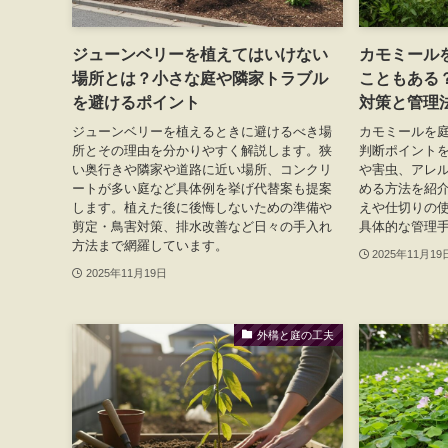
ジューンベリーを植えてはいけない
カモミール
場所とは？小さな庭や隣家トラブル
こともある
を避けるポイント
対策と管理
ジューンベリーを植えるときに避けるべき場
カモミールを
所とその理由を分かりやすく解説します。狭
判断ポイント
い奥行きや隣家や道路に近い場所、コンクリ
や害虫、アレ
ートが多い庭など具体例を挙げ代替案も提案
める方法を紹
します。植えた後に後悔しないための準備や
えや仕切りの
剪定・鳥害対策、排水改善など日々の手入れ
具体的な管理
方法まで網羅しています。
2025年11月19
2025年11月19日
外構と庭の工夫