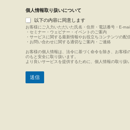
*
個人情報取り扱いについて
何
に
以下の内容に同意します
つ
お客様にご入力いただいた氏名・住所・電話番号・E-ma
い
・セミナー・ウェビナー・イベントのご案内
て
・サービスに関する最新情報やお役立ちコンテンツの配
の
・お問い合わせに関する適切なご案内・ご連絡
ご
相
お客様の個人情報は、法令に基づく命令を除き、お客様
談
のもと安全に取り扱います。
で
より良いサービスを提供するために、個人情報の取り扱
す
か
送信
？
ご
相
談
/
ご
質
問
内
容