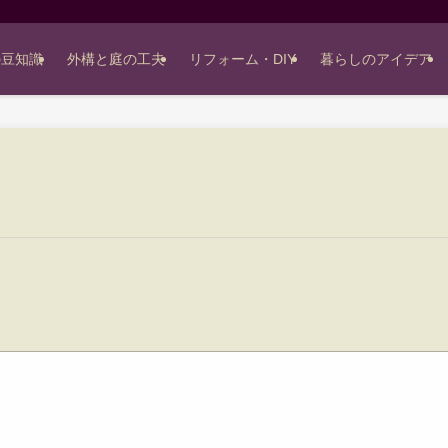
の豆知識
外構と庭の工夫
リフォーム・DIY
暮らしのアイデア