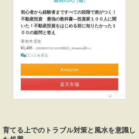
初心者から経験者まですべての段階で差がつく！
不動産投資 最強の教科書―投資家１００人に聞
いた！不動産投資をはじめる前に知りたかった１
００の疑問と答え
著:鈴木 宏史
¥1,485
（2026/07/12 10:33時点 | Amazon調べ）
口コミを見る
Amazon
楽天市場
ポチップ
育てる上でのトラブル対策と風水を意識し