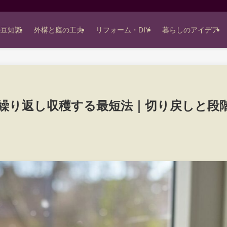
の豆知識
外構と庭の工夫
リフォーム・DIY
暮らしのアイデア
繰り返し収穫する最短法｜切り戻しと段