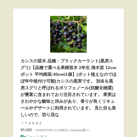
カシスの苗木 品種：ブラックカーラント(黒房ス
グリ)【品種で選べる果樹苗木 2年生 挿木苗 12cm
ポット 平均樹高:40cm/1個】(ポット植えなのでほ
ぼ年中植付け可能)カシスの黒実です。 別名を黒
房スグリと呼ばれるポリフェノール(抗酸化物質)
が豊富に含まれており注目されています。 果実は
さわやかな酸味と渋みがあり、香りが良くリキュ
ールやデザートに利用されています。 見た目も美
しいので、切り花な
ＩＴＡＮＳＥ
¥5,480
（2026/07/05 21:34時点 | Amazon調べ）
口コミを見る