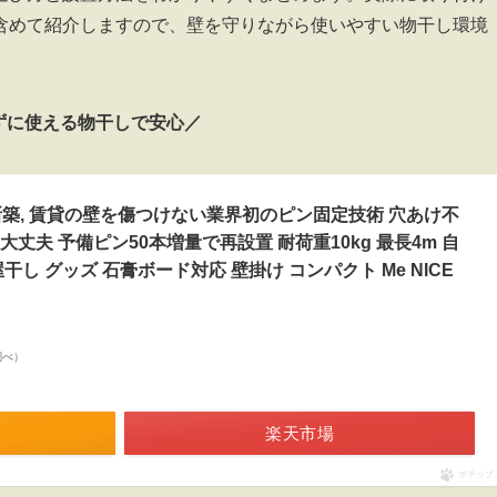
含めて紹介しますので、壁を守りながら使いやすい物干し環境
ずに使える物干しで安心／
ー 新築, 賃貸の壁を傷つけない業界初のピン固定技術 穴あけ不
丈夫 予備ピン50本増量で再設置 耐荷重10kg 最長4m 自
し グッズ 石膏ボード対応 壁掛け コンパクト Me NICE
n調べ）
楽天市場
ポチップ