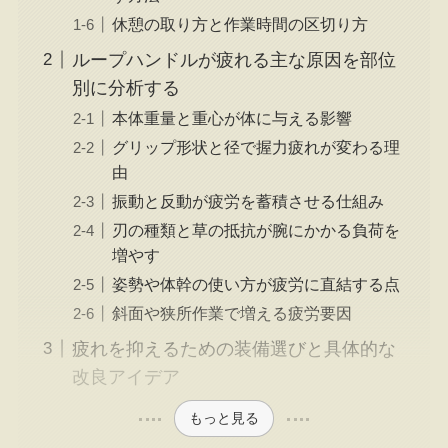
休憩の取り方と作業時間の区切り方
ループハンドルが疲れる主な原因を部位
別に分析する
本体重量と重心が体に与える影響
グリップ形状と径で握力疲れが変わる理
由
振動と反動が疲労を蓄積させる仕組み
刃の種類と草の抵抗が腕にかかる負荷を
増やす
姿勢や体幹の使い方が疲労に直結する点
斜面や狭所作業で増える疲労要因
疲れを抑えるための装備選びと具体的な
改良アイデア
もっと見る