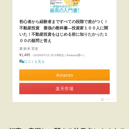
初心者から経験者まですべての段階で差がつく！
不動産投資 最強の教科書―投資家１００人に聞
いた！不動産投資をはじめる前に知りたかった１
００の疑問と答え
著:鈴木 宏史
¥1,485
（2026/07/12 10:33時点 | Amazon調べ）
口コミを見る
Amazon
楽天市場
ポチップ