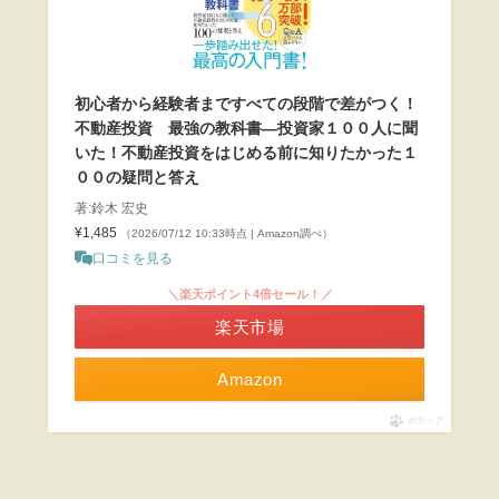
初心者から経験者まですべての段階で差がつく！
不動産投資 最強の教科書―投資家１００人に聞
いた！不動産投資をはじめる前に知りたかった１
００の疑問と答え
著:鈴木 宏史
¥1,485
（2026/07/12 10:33時点 | Amazon調べ）
口コミを見る
＼楽天ポイント4倍セール！／
楽天市場
Amazon
ポチップ