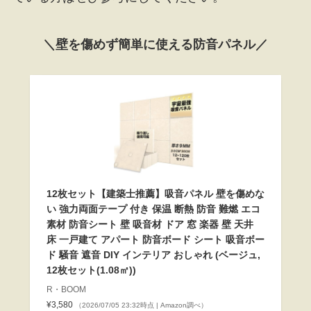
＼壁を傷めず簡単に使える防音パネル／
12枚セット【建築士推薦】吸音パネル 壁を傷めな
い 強力両面テープ 付き 保温 断熱 防音 難燃 エコ
素材 防音シート 壁 吸音材 ドア 窓 楽器 壁 天井
床 一戸建て アパート 防音ボード シート 吸音ボー
ド 騒音 遮音 DIY インテリア おしゃれ (ベージュ,
12枚セット(1.08㎡))
R・BOOM
¥3,580
（2026/07/05 23:32時点 | Amazon調べ）