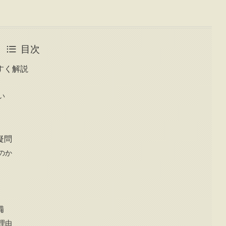
目次
すく解説
い
疑問
のか
備
理由