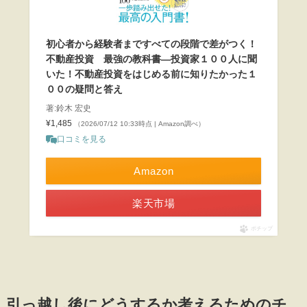
初心者から経験者まですべての段階で差がつく！
不動産投資 最強の教科書―投資家１００人に聞
いた！不動産投資をはじめる前に知りたかった１
００の疑問と答え
著:鈴木 宏史
¥1,485
（2026/07/12 10:33時点 | Amazon調べ）
口コミを見る
Amazon
楽天市場
ポチップ
引っ越し後にどうするか考えるためのチ