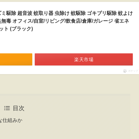
】ネズミ駆除 超音波 蚊取り器 虫除け 蚊駆除 ゴキブリ駆除 蚊よけ
無毒 オフィス/自室/リビング/飲食店/倉庫/ガレージ 省エネ
ット (ブラック)
楽天市場
ポチップ
目次
な仕組みか