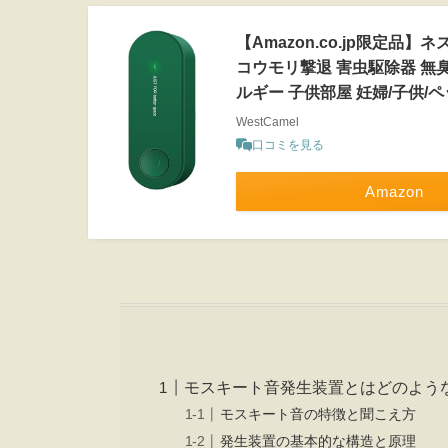
【Amazon.co.jp限定品
コウモリ撃退 害虫駆除器 無臭
ルギー 子供部屋 妊婦/子供/ペ
WestCamel
口コミを見る
Amazon
モスキート音発生装置とはどのよう
モスキート音の特徴と聞こえ方
発生装置の基本的な構造と原理