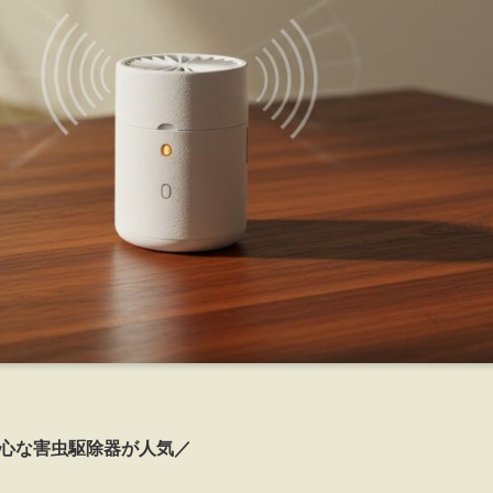
心な害虫駆除器が人気／