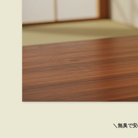
＼無臭で安