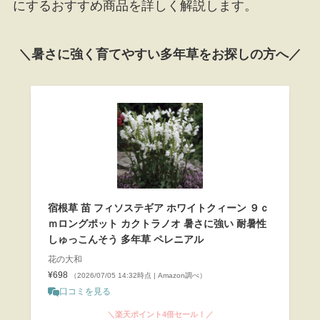
にするおすすめ商品を詳しく解説します。
＼暑さに強く育てやすい多年草をお探しの方へ／
宿根草 苗 フィソステギア ホワイトクィーン ９ｃ
ｍロングポット カクトラノオ 暑さに強い 耐暑性
しゅっこんそう 多年草 ペレニアル
花の大和
¥698
（2026/07/05 14:32時点 | Amazon調べ）
口コミを見る
＼楽天ポイント4倍セール！／