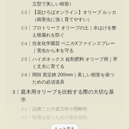
立型で美しい樹形）
【花ひろばオンライン】オリーブ ルッカ
（病害虫に強く育てやすい）
プロトリーフ オリーブの土｜水はけを整
え根腐れを防ぐ
住友化学園芸 ベニカXファインスプレー
｜害虫から木を守る
ハイポネックス 錠剤肥料 オリーブ用｜早
く丈夫に育てる
岡恒 剪定鋏 200mm｜美しい樹形を保つ
ための必須道具
庭木用オリーブを比較する際の大切な基
準
品種ごとの直立性や開帳性
収穫を狙うための受粉相性
もっと見る