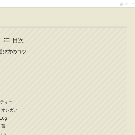
ポチップ
目次
選び方のコツ
ーティー
 オレガノ
0g
ト苗
ット