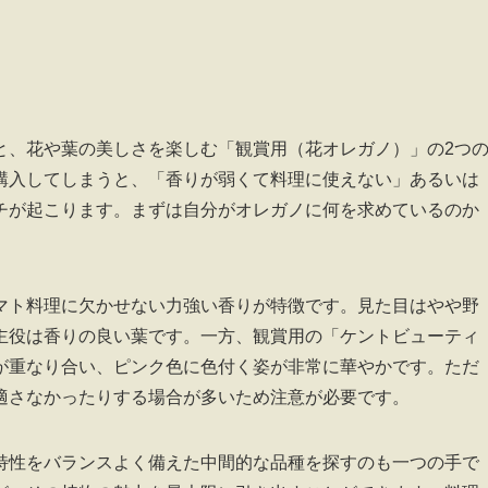
と、花や葉の美しさを楽しむ「観賞用（花オレガノ）」の2つ
購入してしまうと、「香りが弱くて料理に使えない」あるいは
チが起こります。まずは自分がオレガノに何を求めているのか
マト料理に欠かせない力強い香りが特徴です。見た目はやや野
主役は香りの良い葉です。一方、観賞用の「ケントビューティ
が重なり合い、ピンク色に色付く姿が非常に華やかです。ただ
適さなかったりする場合が多いため注意が必要です。
特性をバランスよく備えた中間的な品種を探すのも一つの手で