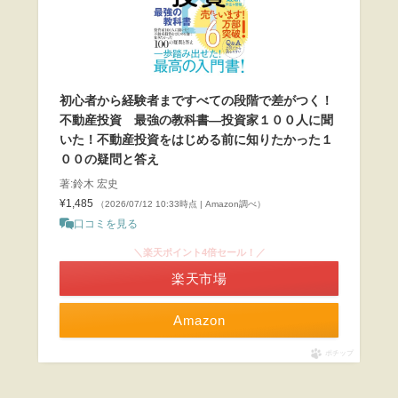
初心者から経験者まですべての段階で差がつく！
不動産投資 最強の教科書―投資家１００人に聞
いた！不動産投資をはじめる前に知りたかった１
００の疑問と答え
著:鈴木 宏史
¥1,485
（2026/07/12 10:33時点 | Amazon調べ）
口コミを見る
＼楽天ポイント4倍セール！／
楽天市場
Amazon
ポチップ