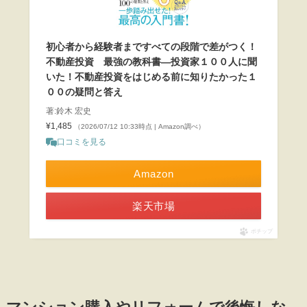
初心者から経験者まですべての段階で差がつく！
不動産投資 最強の教科書―投資家１００人に聞
いた！不動産投資をはじめる前に知りたかった１
００の疑問と答え
著:鈴木 宏史
¥1,485
（2026/07/12 10:33時点 | Amazon調べ）
口コミを見る
Amazon
楽天市場
ポチップ