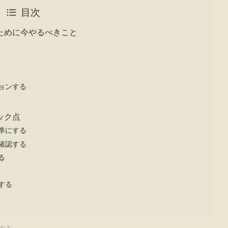
目次
ために今やるべきこと
ョンする
ック点
準にする
確認する
る
する