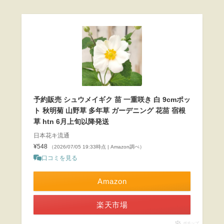
予約販売 シュウメイギク 苗 一重咲き 白 9cmポッ
ト 秋明菊 山野草 多年草 ガーデニング 花苗 宿根
草 htn 6月上旬以降発送
日本花キ流通
¥548
（2026/07/05 19:33時点 | Amazon調べ）
口コミを見る
Amazon
楽天市場
ポチップ