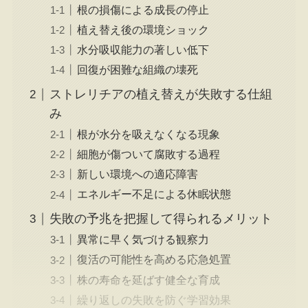
根の損傷による成長の停止
植え替え後の環境ショック
水分吸収能力の著しい低下
回復が困難な組織の壊死
ストレリチアの植え替えが失敗する仕組
み
根が水分を吸えなくなる現象
細胞が傷ついて腐敗する過程
新しい環境への適応障害
エネルギー不足による休眠状態
失敗の予兆を把握して得られるメリット
異常に早く気づける観察力
復活の可能性を高める応急処置
株の寿命を延ばす健全な育成
繰り返しの失敗を防ぐ学習効果