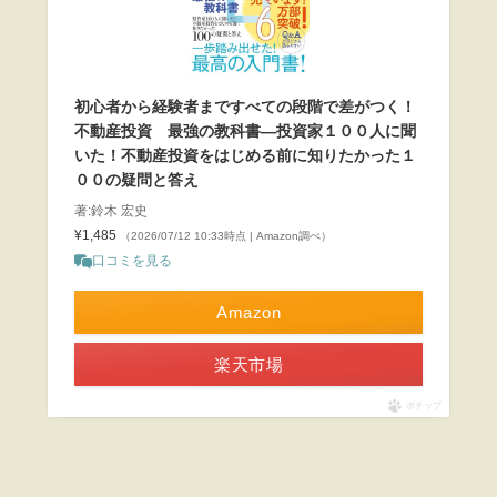
初心者から経験者まですべての段階で差がつく！
不動産投資 最強の教科書―投資家１００人に聞
いた！不動産投資をはじめる前に知りたかった１
００の疑問と答え
著:鈴木 宏史
¥1,485
（2026/07/12 10:33時点 | Amazon調べ）
口コミを見る
Amazon
楽天市場
ポチップ