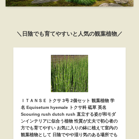
＼日陰でも育てやすいと人気の観葉植物／
ＩＴＡＮＳＥ トクサ 3号 2個セット 観葉植物 学
名 Equisetum hyemale トクサ科 砥草 英名
Scouring rush dutch rush 直立する姿が和モダ
ンインテリアに似合う植物 性質が丈夫で初心者の
方でも育てやすい お気に入りの鉢に植えて室内の
観葉植物として 日陰でやや湿り気のある場所でも