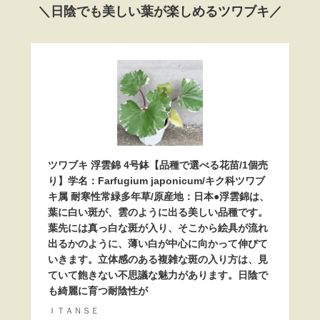
＼日陰でも美しい葉が楽しめるツワブキ／
ツワブキ 浮雲錦 4号鉢【品種で選べる花苗/1個売
り】学名：Farfugium japonicum/キク科ツワブ
キ属 耐寒性常緑多年草/原産地：日本●浮雲錦は、
葉に白い斑が、雲のように出る美しい品種です。
葉先には真っ白な斑が入り、そこから絵具が流れ
出るかのように、薄い白が中心に向かって伸びて
いきます。立体感のある複雑な斑の入り方は、見
ていて飽きない不思議な魅力があります。日陰で
も綺麗に育つ耐陰性が
ＩＴＡＮＳＥ