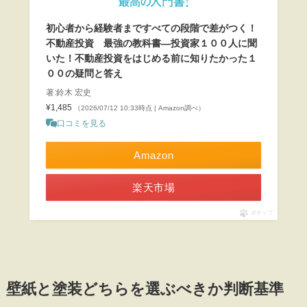
初心者から経験者まですべての段階で差がつく！
不動産投資 最強の教科書―投資家１００人に聞
いた！不動産投資をはじめる前に知りたかった１
００の疑問と答え
著:鈴木 宏史
¥1,485
（2026/07/12 10:33時点 | Amazon調べ）
口コミを見る
Amazon
楽天市場
ポチップ
壁紙と塗装どちらを選ぶべきか判断基準