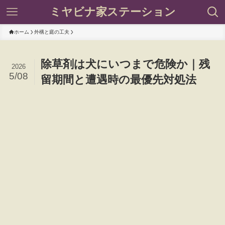
ミヤビナ家ステーション
ホーム
外構と庭の工夫
除草剤は犬にいつまで危険か｜残
2026
5/08
留期間と遭遇時の最優先対処法