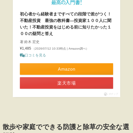
初心者から経験者まですべての段階で差がつく！
不動産投資 最強の教科書―投資家１００人に聞
いた！不動産投資をはじめる前に知りたかった１
００の疑問と答え
著:鈴木 宏史
¥1,485
（2026/07/12 10:33時点 | Amazon調べ）
口コミを見る
Amazon
楽天市場
ポチップ
散歩や家庭でできる防護と除草の安全な選