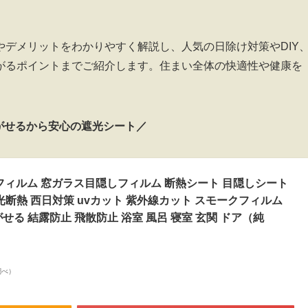
デメリットをわかりやすく解説し、人気の日除け対策やDIY
がるポイントまでご紹介します。住まい全体の快適性や健康を
がせるから安心の遮光シート／
 遮光フィルム 窓ガラス目隠しフィルム 断熱シート 目隠しシート
光断熱 西日対策 uvカット 紫外線カット スモークフィルム
せる 結露防止 飛散防止 浴室 風呂 寝室 玄関 ドア（純
n調べ）