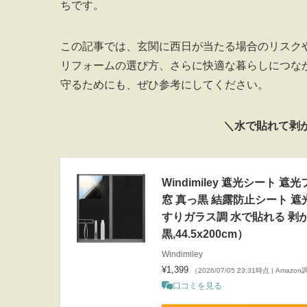
ちです。
この記事では、玄関に西日が当たる場合のリスクや
リフォームの選び方、さらに快適な暮らしにつな
守るためにも、ぜひ参考にしてください。
＼水で貼れて剥
Windimiley 遮光シート
窓 真っ黒 結露防止シート 遮
すりガラス調 水で貼れる 剥が
黒,44.5x200cm）
Windimiley
¥1,399
（2026/07/05 23:31時点 | Amazo
口コミを見る