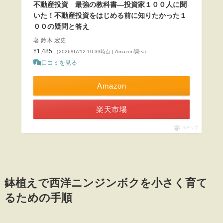
不動産投資 最強の教科書―投資家１００人に聞
いた！不動産投資をはじめる前に知りたかった１
００の疑問と答え
著:鈴木 宏史
¥1,485
（2026/07/12 10:33時点 | Amazon調べ）
口コミを見る
Amazon
楽天市場
ポチップ
鉢植えで西洋ニンジンボクを小さく育て
るための手順