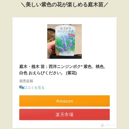
＼美しい紫色の花が楽しめる庭木苗／
庭木・植木 苗：西洋ニンジンボク* 紫色、桃色、
白色 おえらびください。 (紫花)
遊恵盆栽
口コミを見る
Amazon
楽天市場
ポチップ