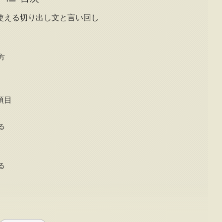
使える切り出し文と言い回し
方
項目
る
る