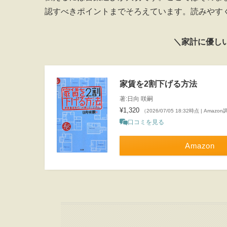
認すべきポイントまでそろえています。読みやす
＼家計に優し
家賃を2割下げる方法
著:日向 咲嗣
¥1,320
（2026/07/05 18:32時点 | Amazo
口コミを見る
Amazon