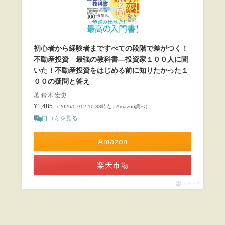
初心者から経験者まですべての段階で差がつく！
不動産投資 最強の教科書―投資家１００人に聞
いた！不動産投資をはじめる前に知りたかった１
００の疑問と答え
著:鈴木 宏史
¥1,485
（2026/07/12 10:33時点 | Amazon調べ）
口コミを見る
Amazon
楽天市場
ポチップ