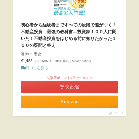
初心者から経験者まですべての段階で差がつく！
不動産投資 最強の教科書―投資家１００人に聞
いた！不動産投資をはじめる前に知りたかった１
００の疑問と答え
著:鈴木 宏史
¥1,485
（2026/07/12 10:33時点 | Amazon調べ）
口コミを見る
＼楽天ポイント4倍セール！／
楽天市場
Amazon
ポチップ