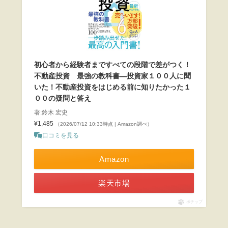
初心者から経験者まですべての段階で差がつく！
不動産投資 最強の教科書―投資家１００人に聞
いた！不動産投資をはじめる前に知りたかった１
００の疑問と答え
著:鈴木 宏史
¥1,485
（2026/07/12 10:33時点 | Amazon調べ）
口コミを見る
Amazon
楽天市場
ポチップ