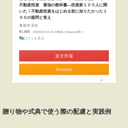
不動産投資 最強の教科書―投資家１００人に聞
いた！不動産投資をはじめる前に知りたかった１
００の疑問と答え
著:鈴木 宏史
¥1,485
（2026/07/12 10:33時点 | Amazon調べ）
口コミを見る
＼楽天ポイント4倍セール！／
楽天市場
Amazon
ポチップ
贈り物や式典で使う際の配慮と実践例