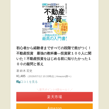
初心者から経験者まですべての段階で差がつく！
不動産投資 最強の教科書―投資家１００人に聞
いた！不動産投資をはじめる前に知りたかった１
００の疑問と答え
著:鈴木 宏史
¥1,485
（2026/07/12 10:33時点 | Amazon調べ）
口コミを見る
＼楽天ポイント4倍セール！／
楽天市場
Amazon