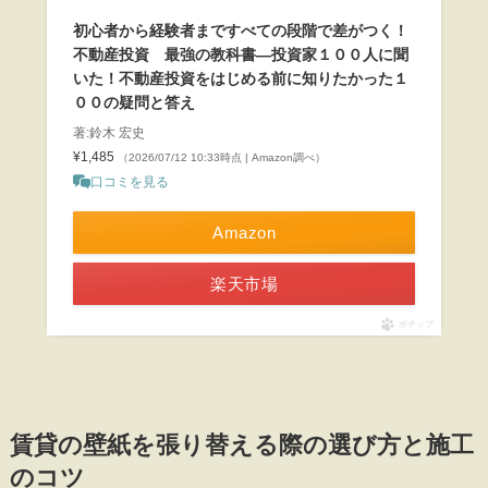
初心者から経験者まですべての段階で差がつく！
不動産投資 最強の教科書―投資家１００人に聞
いた！不動産投資をはじめる前に知りたかった１
００の疑問と答え
著:鈴木 宏史
¥1,485
（2026/07/12 10:33時点 | Amazon調べ）
口コミを見る
Amazon
楽天市場
ポチップ
賃貸の壁紙を張り替える際の選び方と施工
のコツ